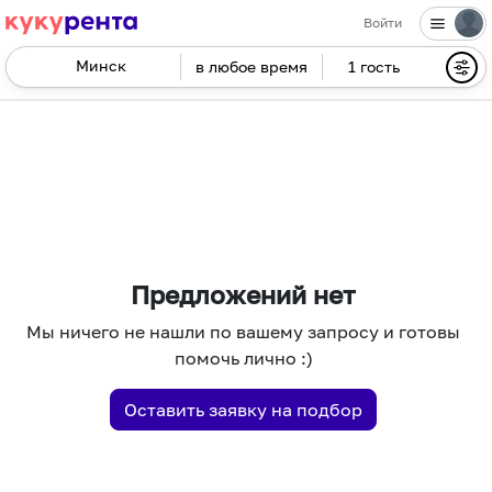
Войти
в любое время
1 гость
Navigate
forward
Navigate
to
backward
interact
to
with
interact
the
with
calendar
the
and
calendar
select
and
Предложений нет
a
select
Мы ничего не нашли по вашему запросу и готовы
date.
a
помочь лично :)
Press
date.
the
Press
Оставить заявку на подбор
question
the
mark
question
key
mark