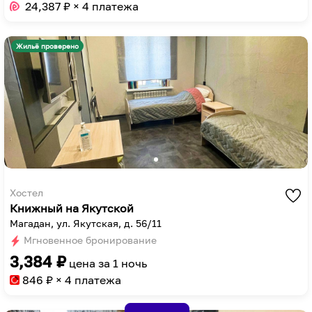
to
key
24,387
₽ × 4 платежа
get
to
the
get
Жильё проверено
keyboard
the
shortcuts
keyboard
for
shortcuts
changing
for
dates.
changing
dates.
Хостел
Книжный на Якутской
Магадан, ул. Якутская, д. 56/11
Мгновенное бронирование
3,384
₽
цена за
1 ночь
846
₽ × 4 платежа