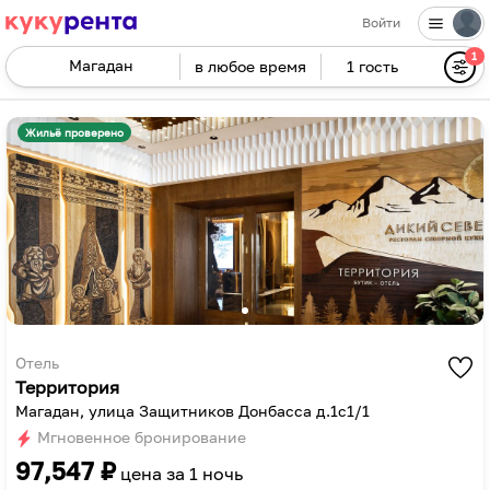
Войти
1
в любое время
1 гость
Navigate
forward
Navigate
to
backward
Жильё проверено
interact
to
with
interact
the
with
calendar
the
and
calendar
select
and
a
select
date.
a
Press
date.
Отель
Территория
the
Press
Магадан, улица Защитников Донбасса д.1с1/1
question
the
Мгновенное бронирование
mark
question
97,547
₽
key
mark
цена за
1 ночь