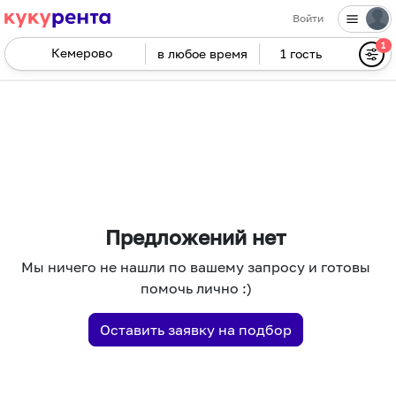
Войти
1
в любое время
1 гость
Navigate
forward
Navigate
to
backward
interact
to
with
interact
the
with
calendar
the
and
calendar
select
and
Предложений нет
a
select
Мы ничего не нашли по вашему запросу и готовы
date.
a
помочь лично :)
Press
date.
the
Press
Оставить заявку на подбор
question
the
mark
question
key
mark