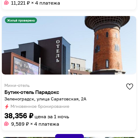
to
key
11,221
₽ × 4 платежа
get
to
the
get
Жильё проверено
keyboard
the
shortcuts
keyboard
for
shortcuts
changing
for
dates.
changing
dates.
Мини-отель
Бутик-отель Парадокс
Зеленоградск, улица Саратовская, 2А
Мгновенное бронирование
38,356
₽
цена за
1 ночь
9,589
₽ × 4 платежа