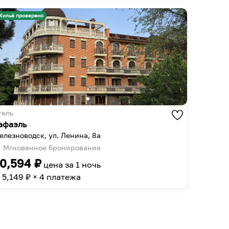
get
to
the
get
Жильё проверено
keyboard
the
shortcuts
keyboard
for
shortcuts
changing
for
dates.
changing
dates.
тель
афаэль
елезноводск, ул. Ленина, 8а
Мгновенное бронирование
0,594
₽
цена за
1 ночь
5,149
₽ × 4 платежа