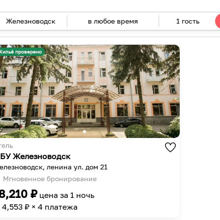
в любое время
1 гость
Navigate
forward
Navigate
to
backward
Жильё проверено
interact
to
with
interact
the
with
calendar
the
and
calendar
select
and
a
select
date.
a
тель
Press
date.
БУ Железноводск
the
Press
елезноводск, ленина ул. дом 21
question
the
Мгновенное бронирование
mark
question
8,210
₽
цена за
1 ночь
key
mark
4,553
₽ × 4 платежа
to
key