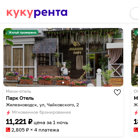
Жильё проверено
Мини-отель
О
Парк Отель
М
Железноводск, ул, Чайковского, 2
Ж
Мгновенное бронирование
11,221
₽
1
цена за
1 ночь
2,805
₽ × 4 платежа