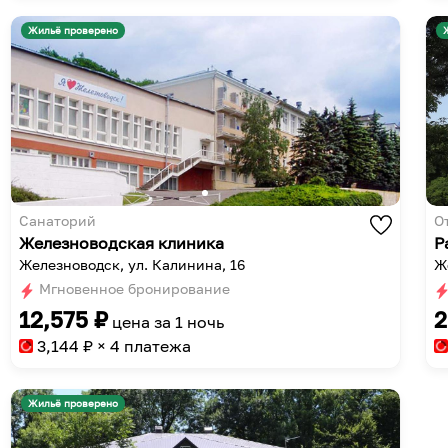
Жильё проверено
Санаторий
О
Железноводская клиника
Р
Железноводск, ул. Калинина, 16
Ж
Мгновенное бронирование
12,575
₽
2
цена за
1 ночь
3,144
₽ × 4 платежа
Жильё проверено