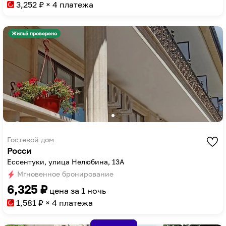
to
key
3,252
₽ × 4 платежа
get
to
the
get
Жильё проверено
keyboard
the
shortcuts
keyboard
for
shortcuts
changing
for
dates.
changing
dates.
Гостевой дом
Росси
Ессентуки, улица Нелюбина, 13А
Мгновенное бронирование
6,325
₽
цена за
1 ночь
1,581
₽ × 4 платежа