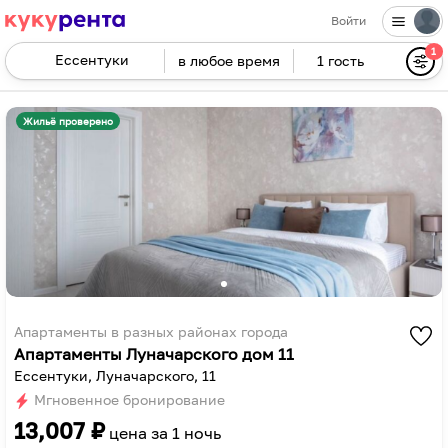
Войти
1
в любое время
1 гость
Navigate
forward
Navigate
to
backward
Жильё проверено
interact
to
with
interact
the
with
calendar
the
and
calendar
select
and
a
select
date.
a
Press
date.
Апартаменты в разных районах города
Апартаменты Луначарского дом 11
the
Press
Ессентуки, Луначарского, 11
question
the
Мгновенное бронирование
mark
question
13,007
₽
key
mark
цена за
1 ночь