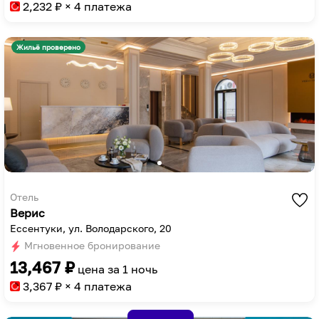
to
key
2,232
₽ × 4 платежа
get
to
the
get
Жильё проверено
keyboard
the
shortcuts
keyboard
for
shortcuts
changing
for
dates.
changing
dates.
Отель
Верис
Ессентуки, ул. Володарского, 20
Мгновенное бронирование
13,467
₽
цена за
1 ночь
3,367
₽ × 4 платежа