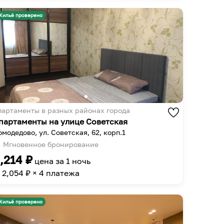
get
to
the
get
Жильё проверено
keyboard
the
shortcuts
keyboard
for
shortcuts
changing
for
dates.
changing
dates.
партаменты в разных районах города
партаменты на улице Советская
модедово, ул. Советская, 62, корп.1
Мгновенное бронирование
,214
₽
цена за
1 ночь
2,054
₽ × 4 платежа
Жильё проверено