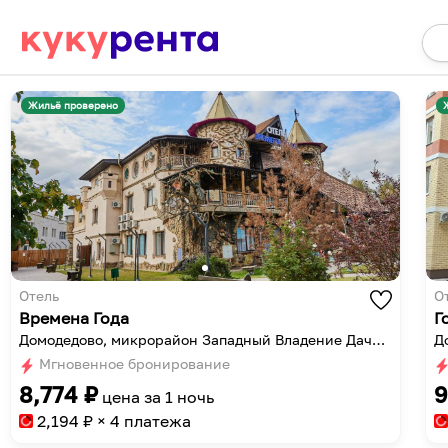
Жильё проверено
Отель
О
Времена Года
Г
Домодедово, микрорайон Западный Владение Дачник, с 1
Д
Мгновенное бронирование
8,774
₽
9
цена за
1 ночь
2,194
₽ × 4 платежа