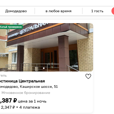
в любое время
1 гость
Navigate
forward
Navigate
to
backward
Жильё проверено
interact
to
with
interact
the
with
calendar
the
and
calendar
select
and
a
select
date.
a
тель
Press
date.
остиница Центральная
the
Press
омодедово, Каширское шоссе, 51
question
the
Мгновенное бронирование
mark
question
,387
₽
цена за
1 ночь
key
mark
2,347
₽ × 4 платежа
to
key