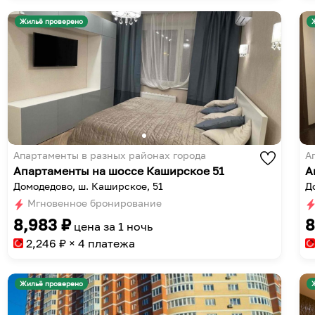
Жильё проверено
Апартаменты в разных районах города
А
Апартаменты на шоссе Каширское 51
А
Домодедово, ш. Каширское, 51
До
Мгновенное бронирование
8,983
₽
8
цена за
1 ночь
2,246
₽ × 4 платежа
Жильё проверено