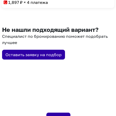
to
key
1,897
₽ × 4 платежа
get
to
the
get
keyboard
the
shortcuts
keyboard
Не нашли подходящий вариант?
for
shortcuts
Специалист по бронированию поможет подобрать
changing
for
лучшее
dates.
changing
dates.
Оставить заявку на подбор