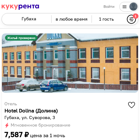
Войти
1
в любое время
1 гость
Navigate
forward
Navigate
to
backward
Жильё проверено
interact
to
with
interact
the
with
calendar
the
and
calendar
select
and
a
select
date.
a
Press
date.
Отель
Hotel Dolina (Долина)
the
Press
Губаха, ул. Суворова, 3
question
the
Мгновенное бронирование
mark
question
7,587
₽
key
mark
цена за
1 ночь