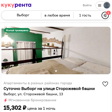
Войти
1
в любое время
1 гость
Navigate
forward
Navigate
to
backward
Жильё проверено
interact
to
with
interact
the
with
calendar
the
and
calendar
select
and
a
select
date.
a
Press
date.
Апартаменты в разных районах города
Суточно Выборг на улице Сторожевой башни
the
Press
Выборг, ул. Сторожевой башни, 13
question
the
Мгновенное бронирование
mark
question
15,302
₽
key
mark
цена за
1 ночь