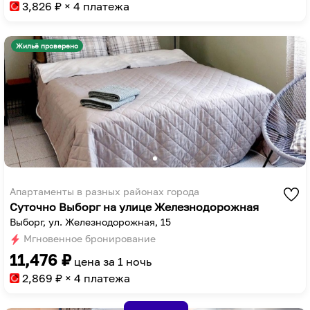
to
key
3,826
₽ × 4 платежа
get
to
the
get
Жильё проверено
keyboard
the
shortcuts
keyboard
for
shortcuts
changing
for
dates.
changing
dates.
Апартаменты в разных районах города
Суточно Выборг на улице Железнодорожная
Выборг, ул. Железнодорожная, 15
Мгновенное бронирование
11,476
₽
цена за
1 ночь
2,869
₽ × 4 платежа