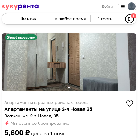
Войти
1
в любое время
1 гость
Navigate
forward
Navigate
to
backward
Жильё проверено
interact
to
with
interact
the
with
calendar
the
and
calendar
select
and
a
select
date.
a
Press
date.
Апартаменты в разных районах города
Апартаменты на улице 2-я Новая 35
the
Press
Волжск, ул. 2-я Новая, 35
question
the
Мгновенное бронирование
mark
question
5,600
₽
key
mark
цена за
1 ночь