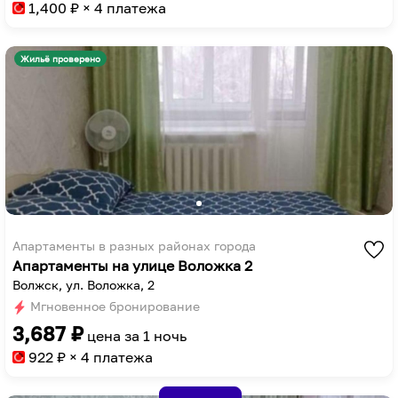
to
key
1,400
₽ × 4 платежа
get
to
the
get
Жильё проверено
keyboard
the
shortcuts
keyboard
for
shortcuts
changing
for
dates.
changing
dates.
Апартаменты в разных районах города
Апартаменты на улице Воложка 2
Волжск, ул. Воложка, 2
Мгновенное бронирование
3,687
₽
цена за
1 ночь
922
₽ × 4 платежа