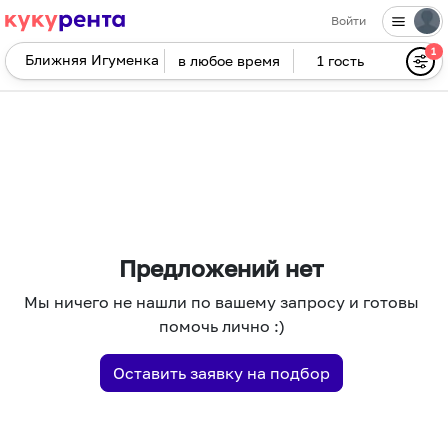
Войти
1
в любое время
1 гость
Navigate
forward
Navigate
to
backward
interact
to
with
interact
the
with
calendar
the
and
calendar
select
and
Предложений нет
a
select
Мы ничего не нашли по вашему запросу и готовы
date.
a
помочь лично :)
Press
date.
the
Press
Оставить заявку на подбор
question
the
mark
question
key
mark