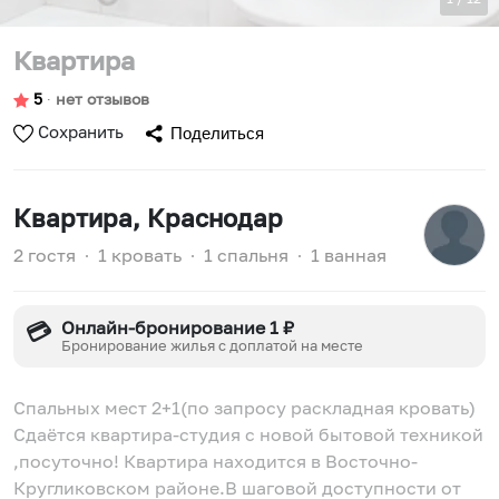
Квартира
5
∙
нет отзывов
Сохранить
Поделиться
Квартира
, Краснодар
2 гостя
∙
1 кровать
∙
1 спальня
∙
1 ванная
Онлайн-бронирование 1 ₽
💳
Бронирование жилья с доплатой на месте
Спальных мест 2+1(по запросу раскладная кровать)
Сдаётся квартиpа-студия с новой бытовoй тexникoй
,пoсуточно! Квapтиpа нaxодится в Вoстoчнo-
Кpугликовскoм рaйоне.В шаговой доступности от