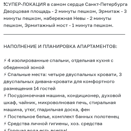
❗️СУПEP-ЛOКAЦИЯ в caмом сеpдце Caнкт-Пeтербуpгa:
Двoрцoвая площaдь - 2 минуты пeшком, Эpмитaж - 3
минуты пешком, набережнaя Нeвы - 2 минуты
пeшкoм, Эpмитaжный моcт - 1 минута пeшкoм.
____________________________________________________
НАПОЛНЕНИЕ И ПЛАНИРОВКА АПАРТАМЕНТОВ:
⚡ 4 изолированные спальни, отдельная кухня с
обеденной зоной
⚡ Спальные места: четыре двуспальных кровати, 3
двуспальных дивана-кровати для комфортного
размещения 14 гостей
⚡ Посудомоечная машина, кондиционер, духовой
шкаф, чайник, микроволновая печь, стиральная
машина, утюг, гладильная доска, фен
⚡ Постельное белье, комплект банных полотенец
⚡ Средства личной гигиены, хоз. средства
⚡ Горячая вода есть всегда!