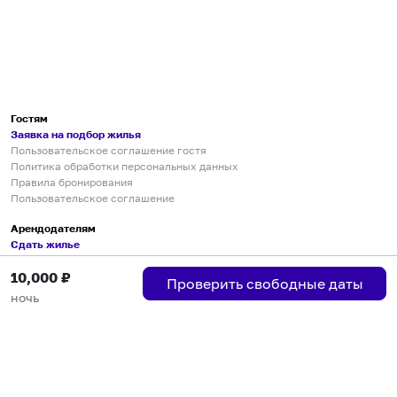
Гостям
Заявка на подбор жилья
Пользовательское соглашение гостя
Политика обработки персональных данных
Правила бронирования
Пользовательское соглашение
Арендодателям
Сдать жилье
Пользовательское соглашение
10,000
₽
Правила публикации объявлений
Проверить свободные даты
Города присутствия
ночь
Инструкция по подключению
Группа хостов в Telegram
Безопасные платежи