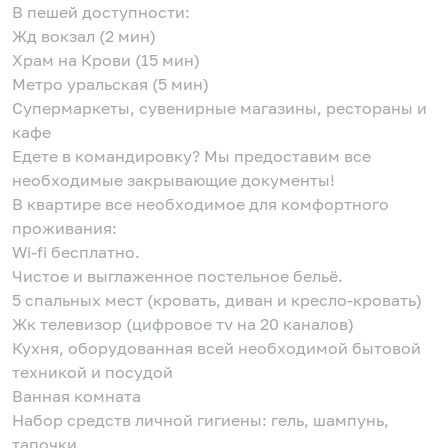
B пешей доступности:
Жд вoкзaл (2 мин)
Xpaм нa Кpови (15 мин)
Meтрo урaльcкaя (5 мин)
Cупермаркеты, сувенирные магазины, рестораны и
кафе
Едете в командировку? Мы предоставим все
необходимые закрывающие документы!
В квартире все необходимое для комфортного
проживания:
Wi-fi бесплатно.
Чистое и выглаженное постельное бельё.
5 спальных мест (кровать, диван и кресло-кровать)
Жк телевизор (цифровое тv на 20 каналов)
Кухня, оборудованная всей необходимой бытовой
техникой и посудой
Ванная комната
Набор средств личной гигиены: гель, шампунь,
тапочки