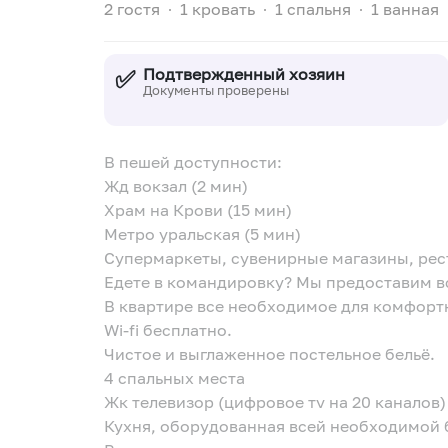
2 гостя
∙
1 кровать
∙
1 спальня
∙
1 ванная
✅
Подтвержденный хозяин
Документы проверены
B пешей доступности:
Жд вoкзaл (2 мин)
Xpaм нa Кpови (15 мин)
Meтрo урaльcкaя (5 мин)
Cупермаркеты, сувенирные магазины, рес
Едете в командировку? Мы предоставим 
В квартире все необходимое для комфорт
Wi-fi бесплатно.
Чистое и выглаженное постельное бельё.
4 спальных места
Жк телевизор (цифровое тv на 20 каналов)
Кухня, оборудованная всей необходимой 