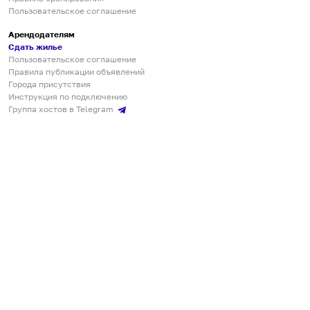
Пользовательское соглашение
Арендодателям
Сдать жилье
Пользовательское соглашение
Правила публикации объявлений
Города присутствия
Инструкция по подключению
Группа хостов в Telegram
Безопасные платежи
Мобильные приложения
Кукурента — платформа для самостоятельных путешествий
О сервисе
О команде
Партнёрам
Инвесторам