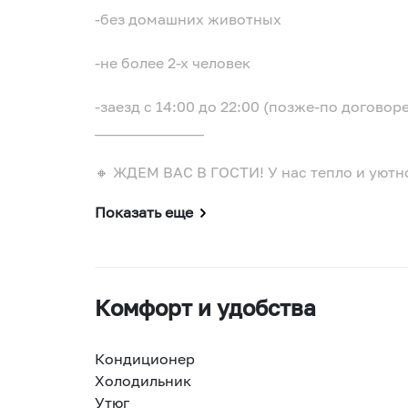
-без домашних животных
-не более 2-х человек
-заезд с 14:00 до 22:00 (позже-по договор
_______________
🔸 ЖДЕМ ВАС В ГОСТИ! У нас тепло и уютн
Показать еще
Комфорт и удобства
Кондиционер
Холодильник
Утюг