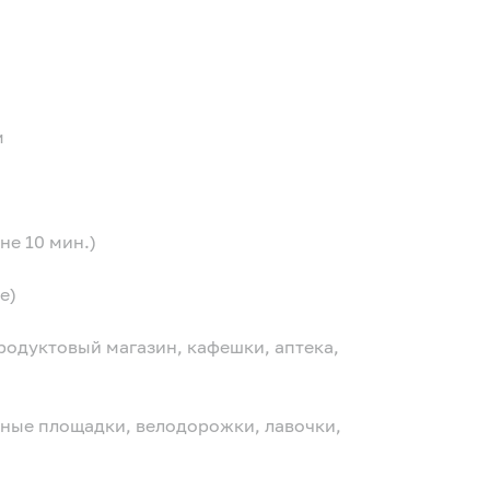
м
не 10 мин.)
е)
родуктовый магазин, кафешки, аптека,
вные площадки, велодорожки, лавочки,