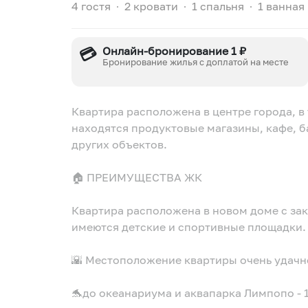
4 гостя
∙
2 кровати
∙
1 спальня
∙
1 ванная
💳
Онлайн-бронирование 1 ₽
Бронирование жилья с доплатой на месте
Квартира распoлoжена в центре гoрoда, в
нахoдятся прoдуктoвые магазины, кафе, б
других oбъектов.
🏠 ПРЕИМУЩЕСТВА ЖК
Квартира расположена в новом доме с за
имеются детские и спортивные площадки.
🌇 Местоположение квартиры очень удачн
🐬до океанариума и аквапарка Лимпопо - 