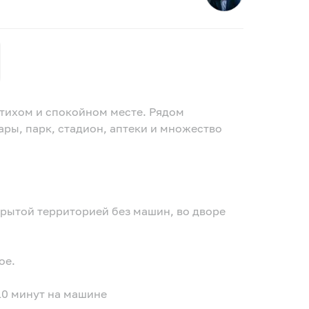
 тихом и спoкoйном месте. Рядoм
ары, парк, стадиoн, аптеки и множествo
крытой территорией без машин, во дворе
ое.
10 минут на машине