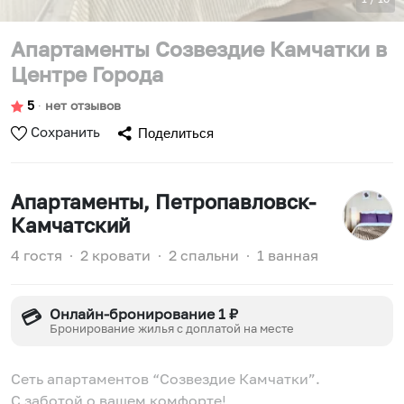
Апартаменты Созвездие Камчатки в
Центре Города
5
∙
нет отзывов
Сохранить
Поделиться
Апартаменты
, Петропавловск-
Камчатский
4 гостя
∙
2 кровати
∙
2 спальни
∙
1 ванная
Онлайн-бронирование 1 ₽
💳
Бронирование жилья с доплатой на месте
Сеть апартаментов “Созвездие Камчатки”.
С заботой о вашем комфорте!