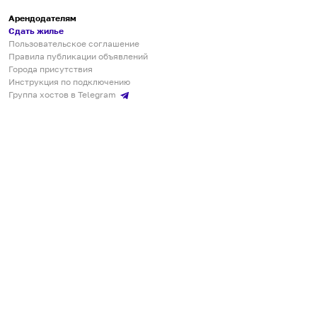
Арендодателям
Сдать жилье
Пользовательское соглашение
Правила публикации объявлений
Города присутствия
Инструкция по подключению
Группа хостов в Telegram
Безопасные платежи
Мобильные приложения
Кукурента — платформа для самостоятельных путешествий
О сервисе
О команде
Партнёрам
Инвесторам