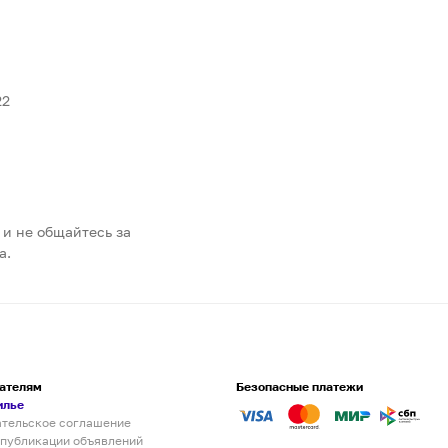
22
 и не общайтесь за
а.
ателям
Безопасные платежи
илье
ательское соглашение
 публикации объявлений