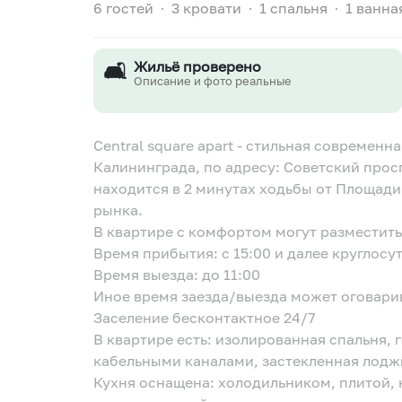
6 гостей
∙
3 кровати
∙
1 спальня
∙
1 ванна
🛋️
Жильё проверено
Описание и фото реальные
Central square apart - cтильная современ
Калининграда, по адресу: Советский просп
находится в 2 минутах ходьбы от Площади
рынка.
В квартире с комфортом могут разместить
Время прибытия: с 15:00 и далее круглосу
Время выезда: до 11:00
Иное время заезда/выезда может оговари
Заселение бесконтактное 24/7
В квартире есть: изолированная спальня, 
кабельными каналами, застекленная лодж
Кухня оснащена: холодильником, плитой,