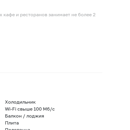
х кафе и ресторанов занимает не более 2
Холодильник
Wi-Fi свыше 100 Мб/с
Балкон / лоджия
Плита
Полотенца