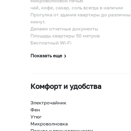
микроволновой печью
чай, кофе, сахар, соль всегда в наличии
Прогулка от здания квартиры до различны
минут.
Делаем отчетные документы
Площадь квартиры 50 метров
Бесплатный Wi-Fi
Показать еще
Комфорт и удобства
Электрочайник
Фен
Утюг
Микроволновка
Посуда и принадлежности