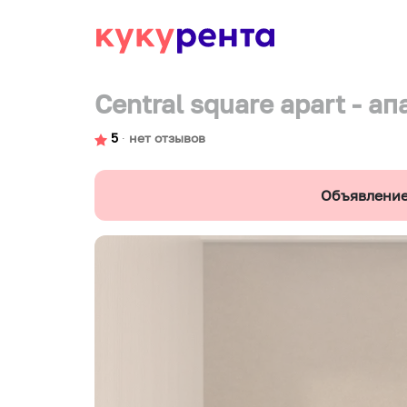
Central square apart - а
5
∙
нет отзывов
Объявление