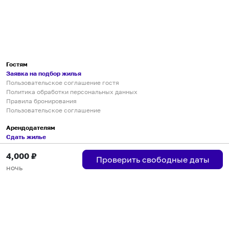
Гостям
Заявка на подбор жилья
Пользовательское соглашение гостя
Политика обработки персональных данных
Правила бронирования
Пользовательское соглашение
Арендодателям
Сдать жилье
Пользовательское соглашение
4,000
₽
Правила публикации объявлений
Проверить свободные даты
Города присутствия
ночь
Инструкция по подключению
Группа хостов в Telegram
Безопасные платежи