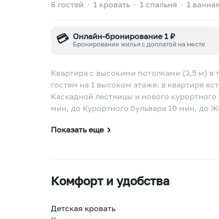
6 гостей
∙
1 кровать
∙
1 спальня
∙
1 ванна
💳
Онлайн-бронирование 1 ₽
Бронирование жилья с доплатой на месте
Квартира с высокими потолками (3,5 м) в 
гостям на 1 высоком этаже. в квартире ес
Каскадной лестницы и нового курортного 
мин, до Курортного бульвара 10 мин, до 
Показать еще
Комфорт и удобства
Детская кровать