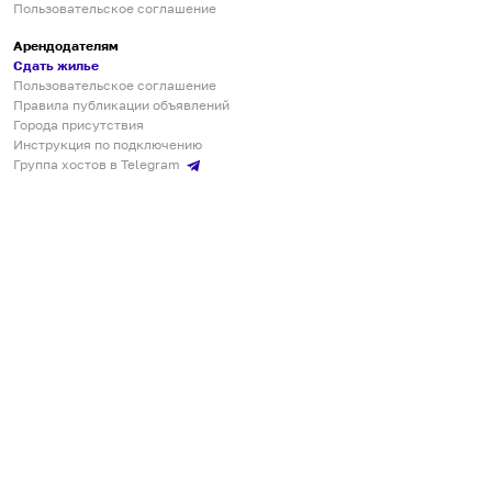
Пользовательское соглашение
Арендодателям
Сдать жилье
Пользовательское соглашение
Правила публикации объявлений
Города присутствия
Инструкция по подключению
Группа хостов в Telegram
Безопасные платежи
Мобильные приложения
Кукурента — платформа для самостоятельных путешествий
О сервисе
О команде
Партнёрам
Инвесторам