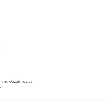
3
 и не общайтесь за
а.