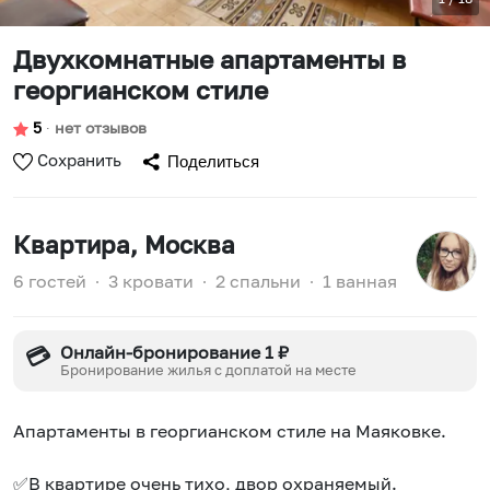
Двухкомнатные апартаменты в
георгианском стиле
5
∙
нет отзывов
Сохранить
Поделиться
Квартира
, Москва
6 гостей
∙
3 кровати
∙
2 спальни
∙
1 ванная
Онлайн-бронирование 1 ₽
💳
Бронирование жилья с доплатой на месте
Апартаменты в георгианском стиле на Маяковке.
✅В квартире очень тихо, двор охраняемый.