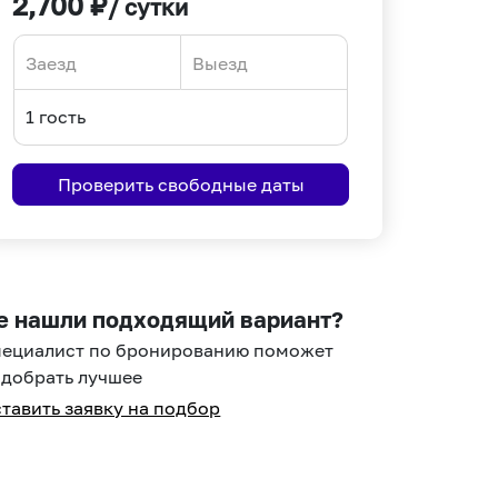
2,700
₽
/ сутки
Navigate
Navigate
forward
backward
to
to
interact
interact
Проверить свободные даты
with
with
the
the
calendar
calendar
and
and
select
select
е нашли подходящий вариант?
a
a
пециалист по бронированию поможет
date.
date.
добрать лучшее
Press
Press
тавить заявку на подбор
the
the
question
question
mark
mark