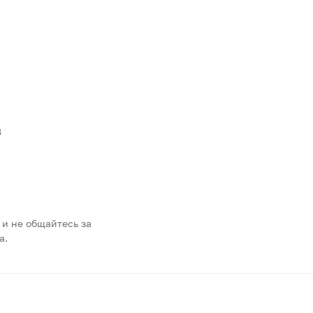
3
 и не общайтесь за
а.