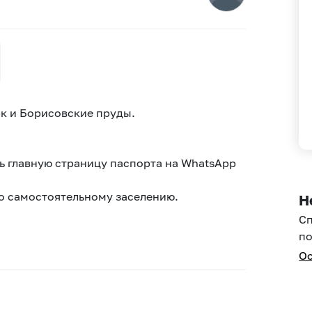
к и Борисовские пруды.
 главную страницу паспорта на WhatsApp
по самостоятельному заселению.
Н
С
по
Ос