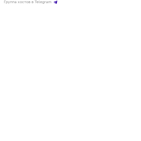
Группа хостов в Telegram
Безопасные платежи
Мобильные приложения
Кукурента — платформа для самостоятельных путешествий
О сервисе
О команде
Партнёрам
Инвесторам
ООО "КУКУРЕНТА"
ИНН 7730302462, ОГРН 1237700220460
+7 967 555 00 24
,
qq@qqrenta.ru