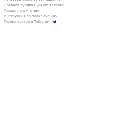
Правила публикации объявлений
Города присутствия
Инструкция по подключению
Группа хостов в Telegram
Безопасные платежи
Мобильные приложения
Кукурента — платформа для самостоятельных путешествий
О сервисе
О команде
Партнёрам
Инвесторам
ООО "КУКУРЕНТА"