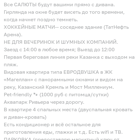
Все САЛЮТЫ будут вашими прямо с дивана.
Гирлянда на окне будет висеть до того времени,
когда начнет поздно темнеть.
ХОККЕЙНЫЕ МАТЧИ-- соседнее здание (ТатНефть
Арена).
НЕ ДЛЯ ВЕЧЕРИНОК И ШУМНЫХ КОМПАНИЙ.
Заезд с 14:00 в любое время; Выезд до 12:00
Первая береговая линия реки Казанка с выходом на
пляж.
Видовая квартира типа ЕВРОДВУШКА в ЖК
«Магеллан» с панорамными окнами и видом на
реку, Казанский Кремль и Мост Миллениум.
Pet-friendly 🐾 (1000 руб с питомца/сутки)
Аквапарк Ривьера через дорогу.
В квартире 4 спальных места (двуспальная кровать
и диван-кровать)
Есть кондиционер и всё остальное для
приготовления еды, глажки и т.д. Есть wifi и ТВ.
ПАРКОВКА (предоставляю магнитный ключ от