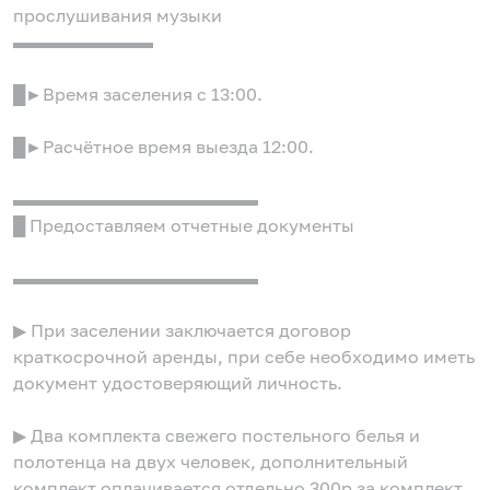
прослушивания музыки
▬▬▬▬▬▬▬▬
█►Время заселения с 13:00.
█►Расчётное время выезда 12:00.
▬▬▬▬▬▬▬▬▬▬▬▬▬▬
█ Предоставляем отчетные документы
▬▬▬▬▬▬▬▬▬▬▬▬▬▬
▶ При заселении заключается договор
краткосрочной аренды, при себе необходимо иметь
документ удостоверяющий личность.
▶ Два комплекта свежего постельного белья и
полотенца на двух человек, дополнительный
комплект оплачивается отдельно 300р за комплект.