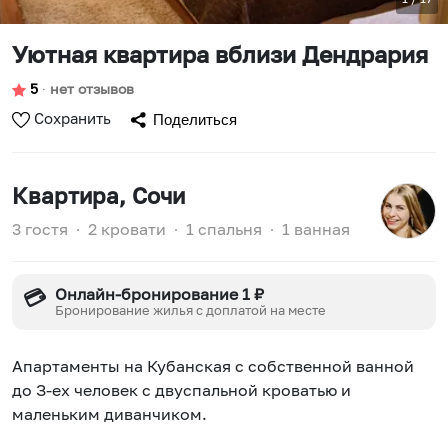
Уютная квартира вблизи Дендрария
5
∙
нет отзывов
Сохранить
Поделиться
Квартира
, Сочи
3 гостя
∙
2 кровати
∙
1 спальня
∙
1 ванная
Онлайн-бронирование 1 ₽
💳
Бронирование жилья с доплатой на месте
Апартаменты на Кубанская с собственной ванной
до З-ех человек с двуспальной кроватью и
маленьким диванчиком.