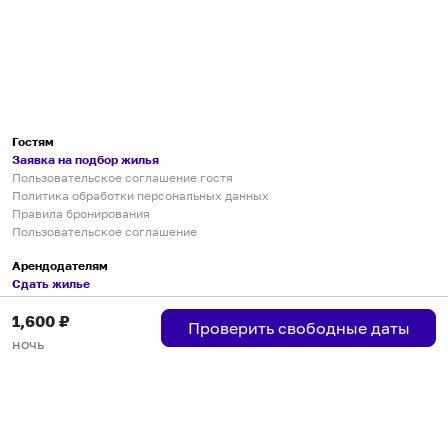
Гостям
Заявка на подбор жилья
Пользовательское соглашение гостя
Политика обработки персональных данных
Правила бронирования
Пользовательское соглашение
Арендодателям
Сдать жилье
Пользовательское соглашение
1,600
₽
Правила публикации объявлений
Проверить свободные даты
Города присутствия
ночь
Инструкция по подключению
Группа хостов в Telegram
Безопасные платежи