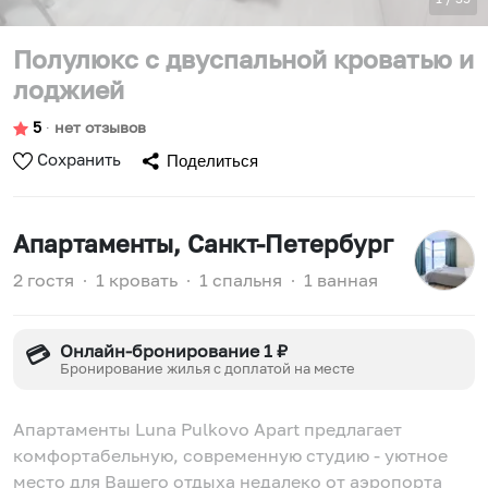
Полулюкс с двуспальной кроватью и
лоджией
5
∙
нет отзывов
Сохранить
Поделиться
Апартаменты
, Санкт-Петербург
2 гостя
∙
1 кровать
∙
1 спальня
∙
1 ванная
Онлайн-бронирование 1 ₽
💳
Бронирование жилья с доплатой на месте
Апартаменты Luna Pulkovo Apart предлагает
комфортабельную, современную студию - уютное
место для Вашего отдыха недалеко от аэропорта