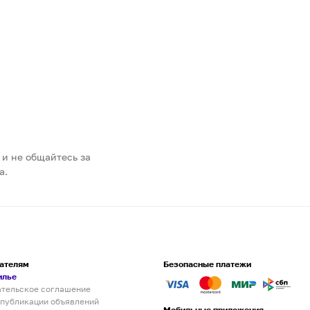
 и не общайтесь за
а.
ателям
Безопасные платежи
илье
ательское соглашение
 публикации объявлений
Мобильные приложения