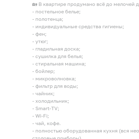
🏡 В квартире продумано всё до мелочей 
- постельное белье;
- полотенца;
- индивидуальные средства гигиены;
- фен;
- утюг;
- гладильная доска;
- сушилка для белья;
- стиральная машина;
- бойлер;
- микроволновка;
- фильтр для воды;
- чайник;
- холодильник;
- Smart-TV;
- Wi-Fi;
- чай, кофе.
- полностью оборудованная кухня (вся не
столовые приборы).