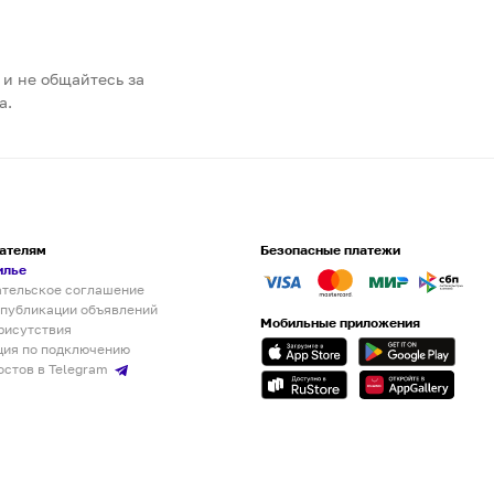
 и не общайтесь за
а.
ателям
Безопасные платежи
илье
ательское соглашение
 публикации объявлений
Мобильные приложения
рисутствия
ция по подключению
остов в Telegram