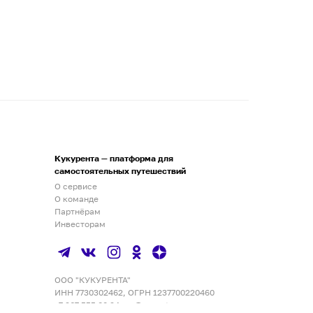
Кукурента — платформа для
самостоятельных путешествий
О сервисе
О команде
Партнёрам
Инвесторам
ООО "КУКУРЕНТА"
ИНН 7730302462, ОГРН 1237700220460
+7 967 555 00 24
,
qq@qqrenta.ru