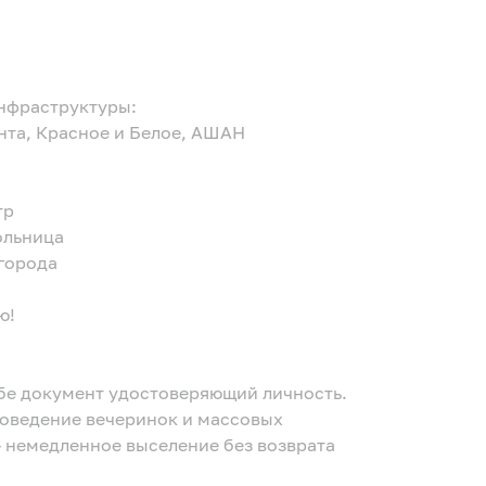
инфраструктуры:
ента, Красное и Белое, АШАН
тр
ольница
 города
ю!
ебе документ удостоверяющий личность.
– немедленное выселение без возврата