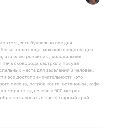
монтом ,есть буквально все для
белье ,полотенце ,моющие средства для
ьник
я печь сковорода кастрюли посуда
сти все достопримечательности -это
ого океана, остров канта, остановки ,кафе
 до моря тк жд вокзал в 500 метрах
-возможен трансфер по договоренности-добро пожаловать в наш янтарный край