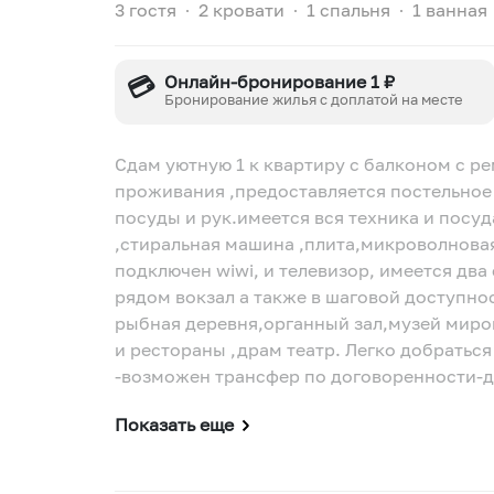
3 гостя
∙
2 кровати
∙
1 спальня
∙
1 ванная
💳
Онлайн-бронирование 1 ₽
Бронирование жилья с доплатой на месте
Сдам уютную 1 к квартиру с балконом с ре
проживания ,предоставляется постельное 
посуды и рук.имеется вся техника и посуда, это электрочайник , холодил
,стиральная машина ,плита,микроволнова
подключен wiwi, и телевизор, имеется два спальных места для заселения 3 человек,
рядом вокзал а также в шаговой доступно
рыбная деревня,органный зал,музей миров
и рестораны ,драм театр. Легко добраться
Показать еще