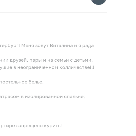
ербург! Меня зовут Виталина и я рада
тированы на небольшие компании друзей, пары и на семьи с детьми.
душие в неограниченном колличестве!!!
постельное белье.
атрасом в изолированной спальне;
артире запрещено курить!