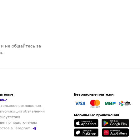
 и не общайтесь за
а.
ателям
Безопасные платежи
илье
ательское соглашение
 публикации объявлений
Мобильные приложения
рисутствия
ция по подключению
остов в Telegram