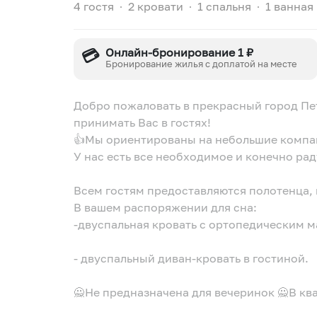
4 гостя
∙
2 кровати
∙
1 спальня
∙
1 ванная
💳
Онлайн-бронирование 1 ₽
Бронирование жилья с доплатой на месте
Добро пожаловать в прекрасный город Пет
принимать Вас в гостях!
👍Мы ориен
У нас есть все необходимое и конечно ра
Всем гостям предоставляются полотенца, 
В вашем распоряжении для сна:
-двуспальная кровать с ортопедическим м
- двуспальный диван-кровать в гостиной.
🙅Не предназначена для вечеринок 🙅В кв