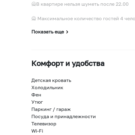
🙅В квартире нельзя шуметь после 22.00
🙅 Максимальное количество гостей 4 чело
Показать еще
Комфорт и удобства
Детская кровать
Холодильник
Фен
Утюг
Паркинг / гараж
Посуда и принадлежности
Телевизор
Wi-Fi