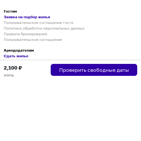
Гостям
Заявка на подбор жилья
Пользовательское соглашение гостя
Политика обработки персональных данных
Правила бронирования
Пользовательское соглашение
Арендодателям
Сдать жилье
Пользовательское соглашение
2,100
₽
Правила публикации объявлений
Проверить свободные даты
Города присутствия
ночь
Инструкция по подключению
Группа хостов в Telegram
Безопасные платежи
Мобильные приложения