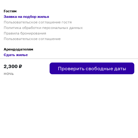
Гостям
Заявка на подбор жилья
Пользовательское соглашение гостя
Политика обработки персональных данных
Правила бронирования
Пользовательское соглашение
Арендодателям
Сдать жилье
Пользовательское соглашение
2,300
₽
Правила публикации объявлений
Проверить свободные даты
Города присутствия
ночь
Инструкция по подключению
Группа хостов в Telegram
Безопасные платежи
Мобильные приложения