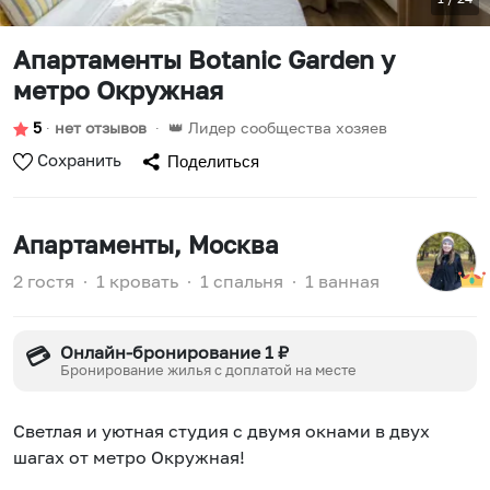
Апартаменты Botanic Garden у
метро Окружная
5
∙
нет отзывов
∙
👑 Лидер сообщества хозяев
Сохранить
Поделиться
Апартаменты
, Москва
2 гостя
∙
1 кровать
∙
1 спальня
∙
1 ванная
Онлайн-бронирование 1 ₽
💳
Бронирование жилья с доплатой на месте
Светлая и уютная студия с двумя окнами в двух
шагах от метро Окружная!