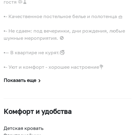
гостя 🦠🧹
▪️- Качественное постельное белье и полотенца 🧺
▪️- Не сдаем: под вечеринки, дни рождения, любые
шумные мероприятия. 🚫
▪️— В квартире не курят.🚭
▪️- Уют и комфорт - хорошее настроение💐
Показать еще
Комфорт и удобства
Детская кровать