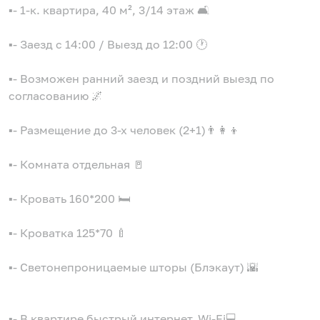
▪️- 1-к. квартира, 40 м², 3/14 этаж 🛋
▪️- Заезд с 14:00 / Выезд до 12:00 🕐
▪️- Возможен ранний заезд и поздний выезд по
согласованию 🌌
▪️- Размещение до 3-х человек (2+1)👨‍👩‍👦
▪️- Комната отдельная 🚪
▪️- Кровать 160*200 🛏
▪️- Кроватка 125*70 🍼
▪️- Светонепроницаемые шторы (Блэкаут) 🌇
▪️- В квартире быстрый интернет, Wi-Fi💻