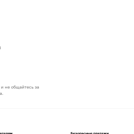
3
 и не общайтесь за
а.
ателям
Безопасные платежи