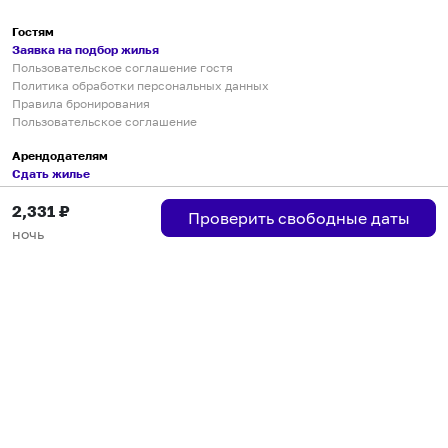
Гостям
Заявка на подбор жилья
Пользовательское соглашение гостя
Политика обработки персональных данных
Правила бронирования
Пользовательское соглашение
Арендодателям
Сдать жилье
Пользовательское соглашение
2,331
₽
Правила публикации объявлений
Проверить свободные даты
Города присутствия
ночь
Инструкция по подключению
Группа хостов в Telegram
Безопасные платежи
Мобильные приложения