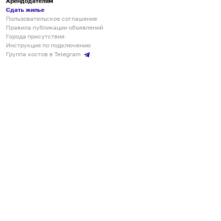
Арендодателям
Сдать жилье
Пользовательское соглашение
Правила публикации объявлений
Города присутствия
Инструкция по подключению
Группа хостов в Telegram
Безопасные платежи
Мобильные приложения
Кукурента — платформа для самостоятельных путешествий
О сервисе
О команде
Партнёрам
Инвесторам