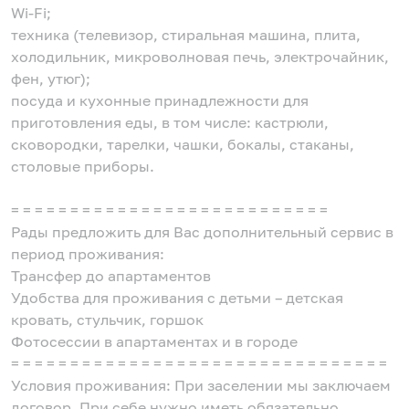
Wi-Fi;
техника (телевизор, стиральная машина, плита,
холодильник, микроволновая печь, электрочайник,
фен, утюг);
посуда и кухонные принадлежности для
приготовления еды, в том числе: кастрюли,
сковородки, тарелки, чашки, бокалы, стаканы,
столовые приборы.
= = = = = = = = = = = = = = = = = = = = = = = = = = =
Рады предложить для Вас дополнительный сервис в
период проживания:
Трансфер до апартаментов
Удобства для проживания с детьми – детская
кровать, стульчик, горшок
Фотосессии в апартаментах и в городе
= = = = = = = = = = = = = = = = = = = = = = = = = = = = = = = =
Условия проживания: При заселении мы заключаем
договор. При себе нужно иметь обязательно