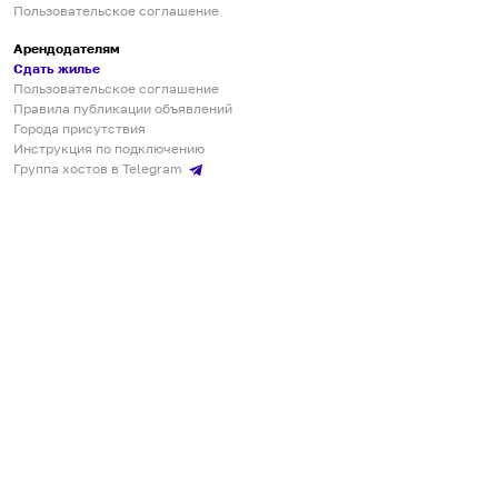
Пользовательское соглашение
Арендодателям
Сдать жилье
Пользовательское соглашение
Правила публикации объявлений
Города присутствия
Инструкция по подключению
Группа хостов в Telegram
Безопасные платежи
Мобильные приложения
Кукурента — платформа для самостоятельных путешествий
О сервисе
О команде
Партнёрам
Инвесторам