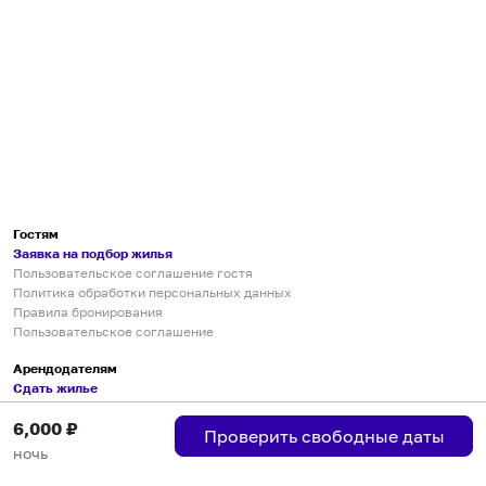
Гостям
Заявка на подбор жилья
Пользовательское соглашение гостя
Политика обработки персональных данных
Правила бронирования
Пользовательское соглашение
Арендодателям
Сдать жилье
Пользовательское соглашение
6,000
₽
Правила публикации объявлений
Проверить свободные даты
Города присутствия
ночь
Инструкция по подключению
Группа хостов в Telegram