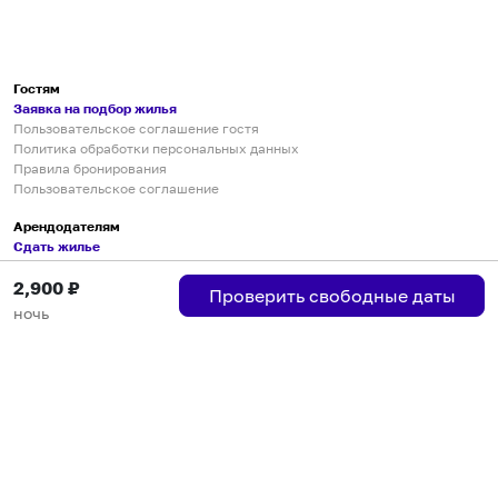
Гостям
Заявка на подбор жилья
Пользовательское соглашение гостя
Политика обработки персональных данных
Правила бронирования
Пользовательское соглашение
Арендодателям
Сдать жилье
Пользовательское соглашение
2,900
₽
Правила публикации объявлений
Проверить свободные даты
Города присутствия
ночь
Инструкция по подключению
Группа хостов в Telegram
Безопасные платежи
Мобильные приложения