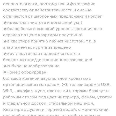
основателя сети, поэтому наши фотографии
соответствуют действительности и сильно
отличаются от шаблонных предложений коллег
🔥идеальная чистота и домашний уют!
🔥белое белье и высокий уровень гостиничного
сервиса по цене квартиры посуточно!
🔥в квартире приятно пахнет чистотой, т.к. в
апартаментах курить запрещено
🔥круглосуточная поддержка гостя и
бесконтактное/дистанционное заселение!
🔥гибкое ценообразование
🛎Номер оборудован:
большой кованой двуспальной кроватью с
ортопедическим матрасом, ЖК телевизором с USB,
Wi-fi, , шкафом-купе, плотными шторами блэкаут и
рабочим столом под цвет интерьера, феном, утюгом
и гладильной доской, стиральной машиной.
Квартира с душем и горячей водой, с мини-кухней,
посудой из темного стекла, плитой и видом на