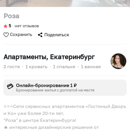
Роза
5
∙
нет отзывов
Сохранить
Поделиться
Апартаменты
, Екатеринбург
2 гостя
∙
1 кровать
∙
1 спальня
∙
1 ванная
Онлайн-бронирование 1 ₽
💳
Бронирование жилья с доплатой на месте
⭐️⭐️⭐️Сети сервисных апартаментов «Гостиный Дворъ
и Ко» уже более 20-ти лет.
"Роза" в центре Екатеринбурга!
🔥 интересные дизайнерские решения от