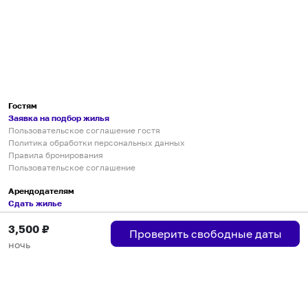
Гостям
Заявка на подбор жилья
Пользовательское соглашение гостя
Политика обработки персональных данных
Правила бронирования
Пользовательское соглашение
Арендодателям
Сдать жилье
Пользовательское соглашение
3,500
₽
Правила публикации объявлений
Проверить свободные даты
Города присутствия
ночь
Инструкция по подключению
Группа хостов в Telegram
Безопасные платежи